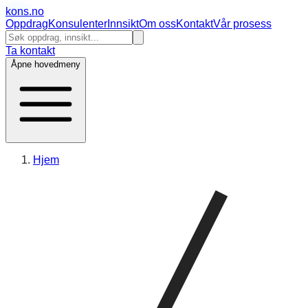
kons
.no
Oppdrag
Konsulenter
Innsikt
Om oss
Kontakt
Vår prosess
Ta kontakt
Åpne hovedmeny
Hjem