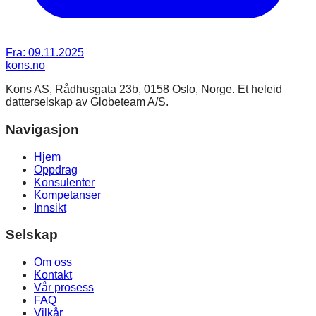
Fra:
09.11.2025
kons
.no
Kons AS, Rådhusgata 23b, 0158 Oslo, Norge. Et heleid
datterselskap av Globeteam A/S.
Navigasjon
Hjem
Oppdrag
Konsulenter
Kompetanser
Innsikt
Selskap
Om oss
Kontakt
Vår prosess
FAQ
Vilkår