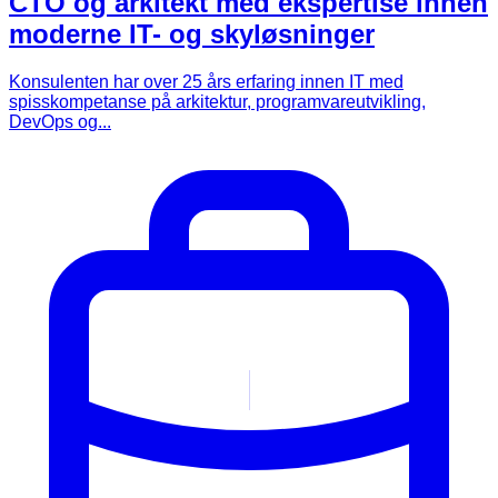
CTO og arkitekt med ekspertise innen
moderne IT- og skyløsninger
Konsulenten har over 25 års erfaring innen IT med
spisskompetanse på arkitektur, programvareutvikling,
DevOps og...