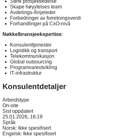
Sterk prosjektledelse
Skape høyytelses team
Avdelings-/linjeleder
Forbedringer av forretningsverdi
Forhandlinger på CxO-nivå
Nøkkelbransjeekspertise
:
Konsulenttjenester
Logistikk og transport
Telekommunikasjon
Global outsourcing
Programvareutvikling
IT-infrastruktur
Konsulentdetaljer
Arbeidstype
On-site
Sist oppdatert
25.01.2026, 16:19
Språk
Norsk:
Ikke spesifisert
Engelsk:
Ikke spesifisert