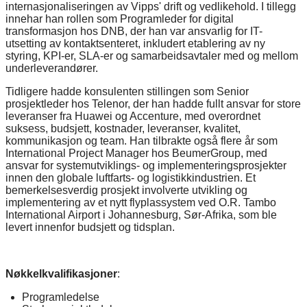
internasjonaliseringen av Vipps' drift og vedlikehold. I tillegg
innehar han rollen som Programleder for digital
transformasjon hos DNB, der han var ansvarlig for IT-
utsetting av kontaktsenteret, inkludert etablering av ny
styring, KPI-er, SLA-er og samarbeidsavtaler med og mellom
underleverandører.
Tidligere hadde konsulenten stillingen som Senior
prosjektleder hos Telenor, der han hadde fullt ansvar for store
leveranser fra Huawei og Accenture, med overordnet
suksess, budsjett, kostnader, leveranser, kvalitet,
kommunikasjon og team. Han tilbrakte også flere år som
International Project Manager hos BeumerGroup, med
ansvar for systemutviklings- og implementeringsprosjekter
innen den globale luftfarts- og logistikkindustrien. Et
bemerkelsesverdig prosjekt involverte utvikling og
implementering av et nytt flyplassystem ved O.R. Tambo
International Airport i Johannesburg, Sør-Afrika, som ble
levert innenfor budsjett og tidsplan.
Nøkkelkvalifikasjoner
:
Programledelse