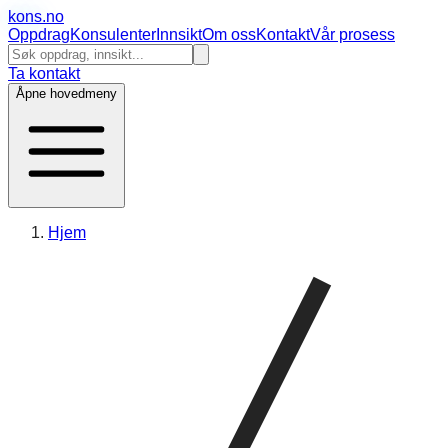
kons
.no
Oppdrag
Konsulenter
Innsikt
Om oss
Kontakt
Vår prosess
Ta kontakt
Åpne hovedmeny
Hjem