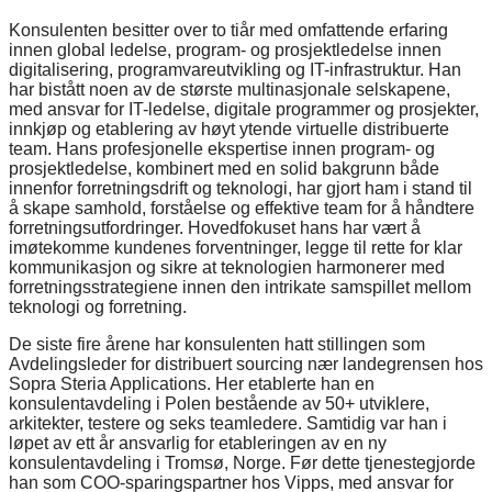
Konsulenten besitter over to tiår med omfattende erfaring
innen global ledelse, program- og prosjektledelse innen
digitalisering, programvareutvikling og IT-infrastruktur. Han
har bistått noen av de største multinasjonale selskapene,
med ansvar for IT-ledelse, digitale programmer og prosjekter,
innkjøp og etablering av høyt ytende virtuelle distribuerte
team. Hans profesjonelle ekspertise innen program- og
prosjektledelse, kombinert med en solid bakgrunn både
innenfor forretningsdrift og teknologi, har gjort ham i stand til
å skape samhold, forståelse og effektive team for å håndtere
forretningsutfordringer. Hovedfokuset hans har vært å
imøtekomme kundenes forventninger, legge til rette for klar
kommunikasjon og sikre at teknologien harmonerer med
forretningsstrategiene innen den intrikate samspillet mellom
teknologi og forretning.
De siste fire årene har konsulenten hatt stillingen som
Avdelingsleder for distribuert sourcing nær landegrensen hos
Sopra Steria Applications. Her etablerte han en
konsulentavdeling i Polen bestående av 50+ utviklere,
arkitekter, testere og seks teamledere. Samtidig var han i
løpet av ett år ansvarlig for etableringen av en ny
konsulentavdeling i Tromsø, Norge. Før dette tjenestegjorde
han som COO-sparingspartner hos Vipps, med ansvar for