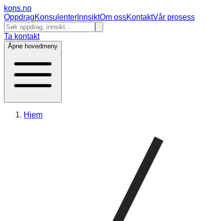
kons
.no
Oppdrag
Konsulenter
Innsikt
Om oss
Kontakt
Vår prosess
Ta kontakt
Åpne hovedmeny
Hjem