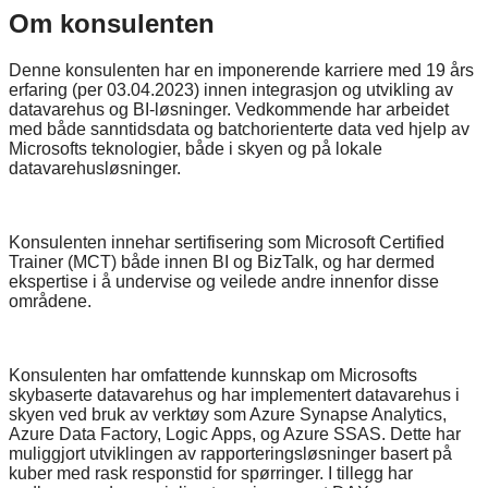
Om konsulenten
Denne konsulenten har en imponerende karriere med 19 års
erfaring (per 03.04.2023) innen integrasjon og utvikling av
datavarehus og BI-løsninger. Vedkommende har arbeidet
med både sanntidsdata og batchorienterte data ved hjelp av
Microsofts teknologier, både i skyen og på lokale
datavarehusløsninger.
Konsulenten innehar sertifisering som Microsoft Certified
Trainer (MCT) både innen BI og BizTalk, og har dermed
ekspertise i å undervise og veilede andre innenfor disse
områdene.
Konsulenten har omfattende kunnskap om Microsofts
skybaserte datavarehus og har implementert datavarehus i
skyen ved bruk av verktøy som Azure Synapse Analytics,
Azure Data Factory, Logic Apps, og Azure SSAS. Dette har
muliggjort utviklingen av rapporteringsløsninger basert på
kuber med rask responstid for spørringer. I tillegg har