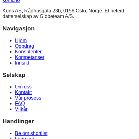
kons
.no
Kons AS, Rådhusgata 23b, 0158 Oslo, Norge. Et heleid
datterselskap av Globeteam A/S.
Navigasjon
Hjem
Oppdrag
Konsulenter
Kompetanser
Innsikt
Selskap
Om oss
Kontakt
Vår prosess
FAQ
Vilkår
Handlinger
Be om shortlist
Logg inn