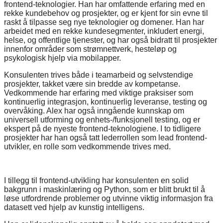
frontend-teknologier. Han har omfattende erfaring med en
rekke kundebehov og prosjekter, og er kjent for sin evne til
raskt å tilpasse seg nye teknologier og domener. Han har
arbeidet med en rekke kundesegmenter, inkludert energi,
helse, og offentlige tjenester, og har også bidratt til prosjekter
innenfor områder som strømnettverk, hesteløp og
psykologisk hjelp via mobilapper.
Konsulenten trives både i teamarbeid og selvstendige
prosjekter, takket være sin bredde av kompetanse.
Vedkommende har erfaring med viktige praksiser som
kontinuerlig integrasjon, kontinuerlig leveranse, testing og
overvåking. Alex har også inngående kunnskap om
universell utforming og enhets-/funksjonell testing, og er
ekspert på de nyeste frontend-teknologiene. I to tidligere
prosjekter har han også tatt lederrollen som lead frontend-
utvikler, en rolle som vedkommende trives med.
I tillegg til frontend-utvikling har konsulenten en solid
bakgrunn i maskinlæring og Python, som er blitt brukt til å
løse utfordrende problemer og utvinne viktig informasjon fra
datasett ved hjelp av kunstig intelligens.