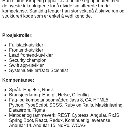
Han er lidenskapelig opptatt av å holde seg oppdatert med
de nyeste teknologiene for å utvide sin allerede brede
kompetanse. Samtidig legger han stor vekt på å skrive ren og
strukturert kode som er enkel å vedlikeholde.
Prosjektroller:
Fullstack-utvikler
Frontend-utvikler
Lead frontend-utvikler
Security champion
Swift app-utvikler
Systemutvikler/Data Scientist
Kompentanse:
Språk: Engelsk, Norsk
Bransjeerfaring: Energi, Helse, Offentlig
Fag- og kompetanseområder: Java 8, C#, HTML5,
Python, TypeScript, SCSS, Ruby on Rails, Maskinlæring,
Datastrøm, Figma
Metoder og rammeverk: REST, Cypress, Angular, RxJS,
Spring Boot, React, Redux, Kontinuerlig leveranse,
Angular 14, Angular 15, NgRx, WCAG