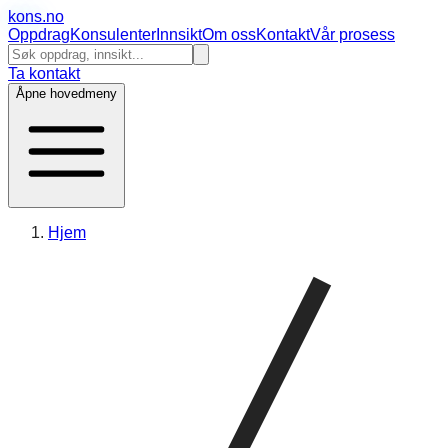
kons
.no
Oppdrag
Konsulenter
Innsikt
Om oss
Kontakt
Vår prosess
Ta kontakt
Åpne hovedmeny
Hjem