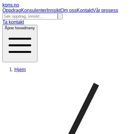
kons
.no
Oppdrag
Konsulenter
Innsikt
Om oss
Kontakt
Vår prosess
Ta kontakt
Åpne hovedmeny
Hjem