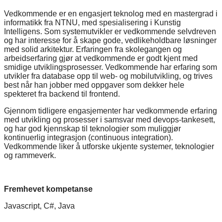
Vedkommende er en engasjert teknolog med en mastergrad i
informatikk fra NTNU, med spesialisering i Kunstig
Intelligens. Som systemutvikler er vedkommende selvdreven
og har interesse for å skape gode, vedlikeholdbare løsninger
med solid arkitektur. Erfaringen fra skolegangen og
arbeidserfaring gjør at vedkommende er godt kjent med
smidige utviklingsprosesser. Vedkommende har erfaring som
utvikler fra database opp til web- og mobilutvikling, og trives
best når han jobber med oppgaver som dekker hele
spekteret fra backend til frontend.
Gjennom tidligere engasjementer har vedkommende erfaring
med utvikling og prosesser i samsvar med devops-tankesett,
og har god kjennskap til teknologier som muliggjør
kontinuerlig integrasjon (continuous integration).
Vedkommende liker å utforske ukjente systemer, teknologier
og rammeverk.
Fremhevet kompetanse
Javascript, C#, Java