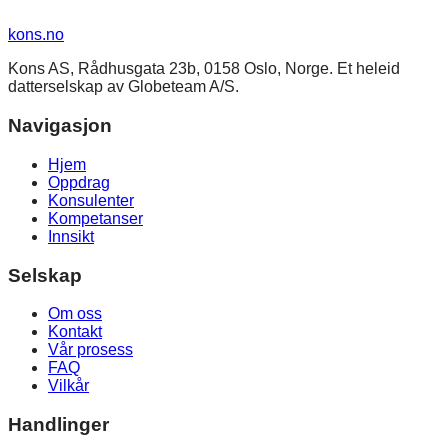
kons
.no
Kons AS, Rådhusgata 23b, 0158 Oslo, Norge. Et heleid
datterselskap av Globeteam A/S.
Navigasjon
Hjem
Oppdrag
Konsulenter
Kompetanser
Innsikt
Selskap
Om oss
Kontakt
Vår prosess
FAQ
Vilkår
Handlinger