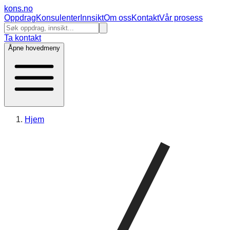
kons
.no
Oppdrag
Konsulenter
Innsikt
Om oss
Kontakt
Vår prosess
Ta kontakt
Åpne hovedmeny
Hjem