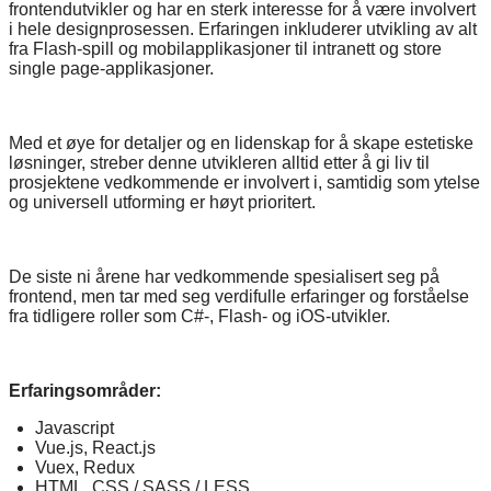
frontendutvikler og har en sterk interesse for å være involvert
i hele designprosessen. Erfaringen inkluderer utvikling av alt
fra Flash-spill og mobilapplikasjoner til intranett og store
single page-applikasjoner.
Med et øye for detaljer og en lidenskap for å skape estetiske
løsninger, streber denne utvikleren alltid etter å gi liv til
prosjektene vedkommende er involvert i, samtidig som ytelse
og universell utforming er høyt prioritert.
De siste ni årene har vedkommende spesialisert seg på
frontend, men tar med seg verdifulle erfaringer og forståelse
fra tidligere roller som C#-, Flash- og iOS-utvikler.
Erfaringsområder:
Javascript
Vue.js, React.js
Vuex, Redux
HTML, CSS / SASS / LESS