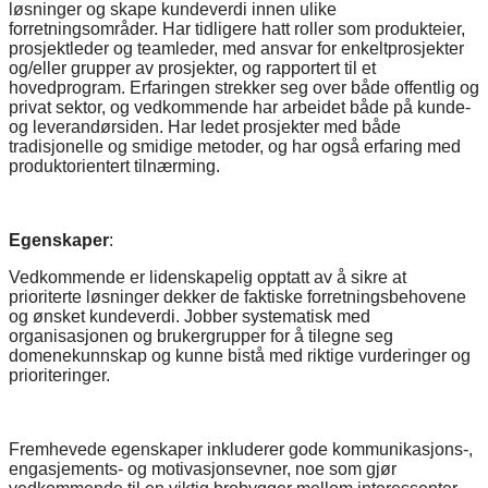
løsninger og skape kundeverdi innen ulike
forretningsområder. Har tidligere hatt roller som produkteier,
prosjektleder og teamleder, med ansvar for enkeltprosjekter
og/eller grupper av prosjekter, og rapportert til et
hovedprogram. Erfaringen strekker seg over både offentlig og
privat sektor, og vedkommende har arbeidet både på kunde-
og leverandørsiden. Har ledet prosjekter med både
tradisjonelle og smidige metoder, og har også erfaring med
produktorientert tilnærming.
Egenskaper
:
Vedkommende er lidenskapelig opptatt av å sikre at
prioriterte løsninger dekker de faktiske forretningsbehovene
og ønsket kundeverdi. Jobber systematisk med
organisasjonen og brukergrupper for å tilegne seg
domenekunnskap og kunne bistå med riktige vurderinger og
prioriteringer.
Fremhevede egenskaper inkluderer gode kommunikasjons-,
engasjements- og motivasjonsevner, noe som gjør