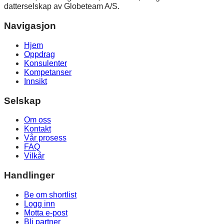
datterselskap av Globeteam A/S.
Navigasjon
Hjem
Oppdrag
Konsulenter
Kompetanser
Innsikt
Selskap
Om oss
Kontakt
Vår prosess
FAQ
Vilkår
Handlinger
Be om shortlist
Logg inn
Motta e-post
Bli partner