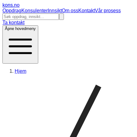
kons
.no
Oppdrag
Konsulenter
Innsikt
Om oss
Kontakt
Vår prosess
Ta kontakt
Åpne hovedmeny
Hjem