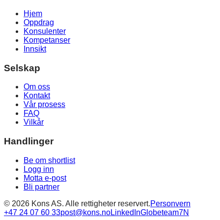
Hjem
Oppdrag
Konsulenter
Kompetanser
Innsikt
Selskap
Om oss
Kontakt
Vår prosess
FAQ
Vilkår
Handlinger
Be om shortlist
Logg inn
Motta e-post
Bli partner
©
2026
Kons AS. Alle rettigheter reservert.
Personvern
+47 24 07 60 33
post@kons.no
LinkedIn
Globeteam
7N