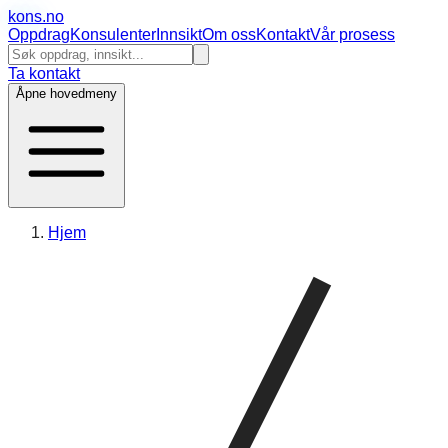
kons
.no
Oppdrag
Konsulenter
Innsikt
Om oss
Kontakt
Vår prosess
Ta kontakt
Åpne hovedmeny
Hjem