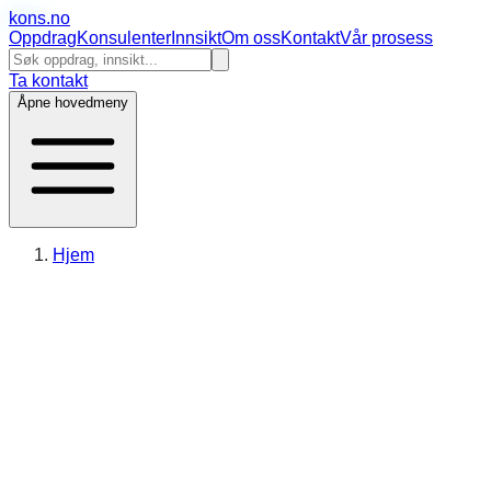
kons
.no
Oppdrag
Konsulenter
Innsikt
Om oss
Kontakt
Vår prosess
Ta kontakt
Åpne hovedmeny
Hjem