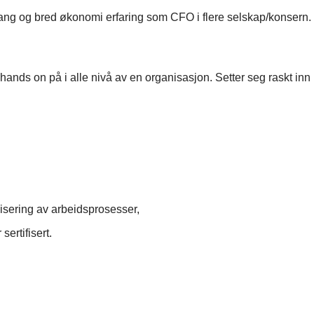
g og bred økonomi erfaring som CFO i flere selskap/konsern. Sol
nds on på i alle nivå av en organisasjon. Setter seg raskt inn i e
visering av arbeidsprosesser,
sertifisert.