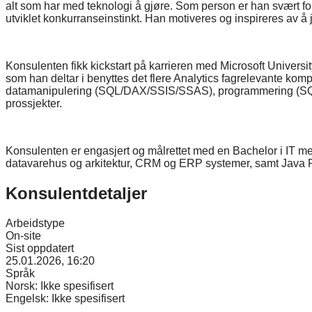
alt som har med teknologi å gjøre. Som person er han svært foku
utviklet konkurranseinstinkt. Han motiveres og inspireres av å 
Konsulenten fikk kickstart på karrieren med Microsoft Univers
som han deltar i benyttes det flere Analytics fagrelevante kom
datamanipulering (SQL/DAX/SSIS/SSAS), programmering (SQL/P
prossjekter.
Konsulenten er engasjert og målrettet med en Bachelor i IT me
datavarehus og arkitektur, CRM og ERP systemer, samt Java P
Konsulentdetaljer
Arbeidstype
On-site
Sist oppdatert
25.01.2026, 16:20
Språk
Norsk:
Ikke spesifisert
Engelsk:
Ikke spesifisert