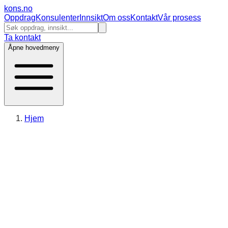
kons
.no
Oppdrag
Konsulenter
Innsikt
Om oss
Kontakt
Vår prosess
Ta kontakt
Åpne hovedmeny
Hjem