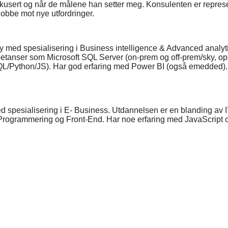
sert og når de målene han setter meg. Konsulenten er representat
jobbe mot nye utfordringer.
ity med spesialisering i Business intelligence & Advanced anal
petanser som Microsoft SQL Server (on-prem og off-prem/sky, opps
ython/JS). Har god erfaring med Power BI (også emedded). Br
d spesialisering i E- Business. Utdannelsen er en blanding av 
rogrammering og Front-End. Har noe erfaring med JavaScript og