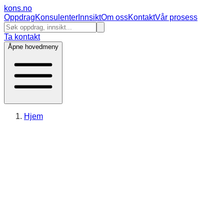
kons
.no
Oppdrag
Konsulenter
Innsikt
Om oss
Kontakt
Vår prosess
Ta kontakt
Åpne hovedmeny
Hjem