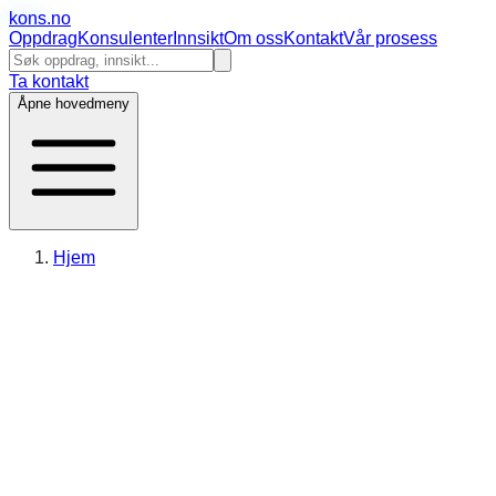
kons
.no
Oppdrag
Konsulenter
Innsikt
Om oss
Kontakt
Vår prosess
Ta kontakt
Åpne hovedmeny
Hjem