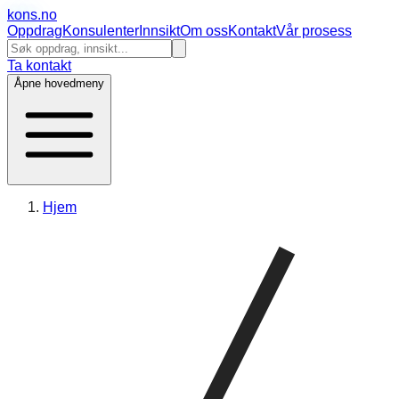
kons
.no
Oppdrag
Konsulenter
Innsikt
Om oss
Kontakt
Vår prosess
Ta kontakt
Åpne hovedmeny
Hjem