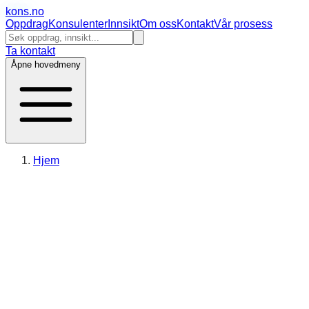
kons
.no
Oppdrag
Konsulenter
Innsikt
Om oss
Kontakt
Vår prosess
Ta kontakt
Åpne hovedmeny
Hjem