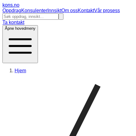
kons
.no
Oppdrag
Konsulenter
Innsikt
Om oss
Kontakt
Vår prosess
Ta kontakt
Åpne hovedmeny
Hjem