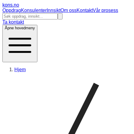
kons
.no
Oppdrag
Konsulenter
Innsikt
Om oss
Kontakt
Vår prosess
Ta kontakt
Åpne hovedmeny
Hjem