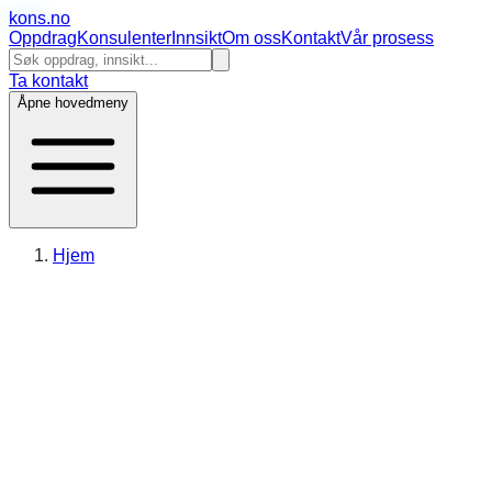
kons
.no
Oppdrag
Konsulenter
Innsikt
Om oss
Kontakt
Vår prosess
Ta kontakt
Åpne hovedmeny
Hjem