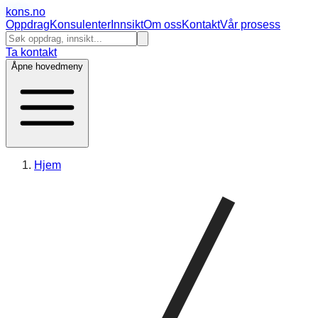
kons
.no
Oppdrag
Konsulenter
Innsikt
Om oss
Kontakt
Vår prosess
Ta kontakt
Åpne hovedmeny
Hjem