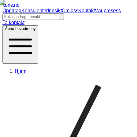
kons
.no
Oppdrag
Konsulenter
Innsikt
Om oss
Kontakt
Vår prosess
Ta kontakt
Åpne hovedmeny
Hjem