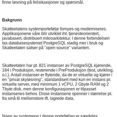
finne løsning på feilsituasjoner og spørsmål.
Bakgrunn
Skatteetatens systemportefølje fornyes og moderniseres.
Applikasjonene våre blir utviklet iht. tjenesteorientert,
javabasert, distribuert mikroarkitektur. I denne forbindelsen
tas databasesystemet PostgreSQL stadig mer i bruk og
Skatteetaten satser på "open source" varianten.
Skatteetaten har pt. 821 instanser av PostgreSQL kjørende,
184 i Produksjon, resterende i PreProduksjon (test, utvikling,
o.l.). Antall instanser er flytende, da de er virtuelle og kjører i
en "privat skyløsning", standardisert med kun en instans pr,
virtuelle server, med minimum 1 vCPU, 2 Gbyte RAM og 2
Tbyte disk, men denne konfigurasjonen er tilpasset
instansenes behov. Disse instansene spenner i størrelse pt.
fra små til mellomstore ift. lagrede data.
Noen av systemene i denne porteføljen er særdeles