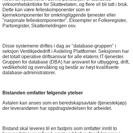
virksomhetskritiske for Skatteetaten, og flere vil bli tatt i bruk.
Dette kan være felleskomponenter som er
kjernekomponenter for omkringliggende tjenester eller
"nasjonale felleskomponenter". Eksempler er Folkeregister,
Partsregister, Skattemeldingen osv.
Disse systemene driftes i dag av "database-gruppen" i
seksjon Verdikjededrift i Avdeling Plattformer. Seksjonen har
det totalt operative driftsansvar for alle etatens IT-tjenester.
Gruppen for database (DBA) har ansvaret for utbygging, drift,
vedlikehold og overvåking og består av høyt kvalifiserte
database-administratorer.
Bistanden omfatter følgende ytelser
Avtalen kan anses som en beredskapsavtale (tjenestekjøp)
der leverandøren har oppdragsledelsen for arbeidet.
Bistand skal leveres til en fastpris som omfatter inntil to