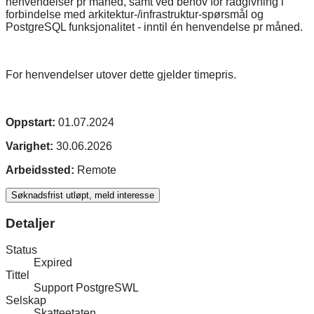
henvendelser pr måned, samt ved behov for rådgivning i
forbindelse med arkitektur-/infrastruktur-spørsmål og
PostgreSQL funksjonalitet - inntil én henvendelse pr måned.
For henvendelser utover dette gjelder timepris.
Oppstart:
01.07.2024
Varighet:
30.06.2026
Arbeidssted:
Remote
Søknadsfrist utløpt, meld interesse
Detaljer
Status
Expired
Tittel
Support PostgreSWL
Selskap
Skatteetaten