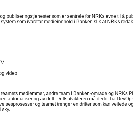
og publiseringstjenester som er sentrale for NRKs evne til å p
-system som ivaretar medieinnhold i Banken slik at NRKs redaksj
TV
og video
 med teamets medlemmer, andre team i Banken-område og NRKs Pl
med automatisering av drift. Driftsutvikleren må derfor ha DevO
nyelsesprosesser og teamet trenger en drifter som kan veilede og 
l sky.