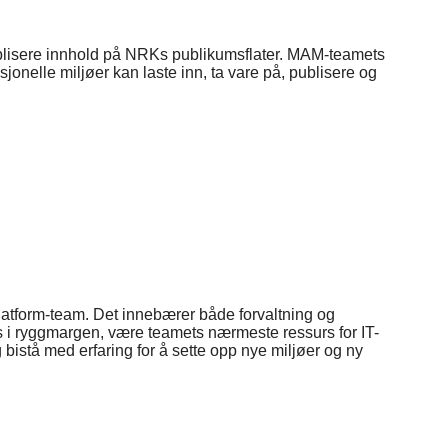
ublisere innhold på NRKs publikumsflater. MAM-teamets
onelle miljøer kan laste inn, ta vare på, publisere og
atform-team. Det innebærer både forvaltning og
ps i ryggmargen, være teamets nærmeste ressurs for IT-
bistå med erfaring for å sette opp nye miljøer og ny