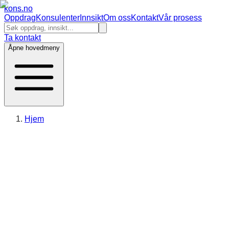
kons
.no
Oppdrag
Konsulenter
Innsikt
Om oss
Kontakt
Vår prosess
Ta kontakt
Åpne hovedmeny
Hjem