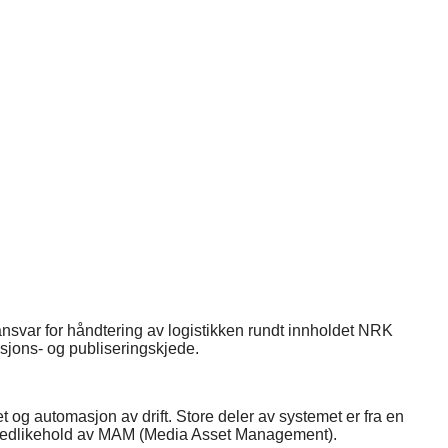
ansvar for håndtering av logistikken rundt innholdet NRK
ksjons- og publiseringskjede.
et og automasjon av drift. Store deler av systemet er fra en
g og vedlikehold av MAM (Media Asset Management).