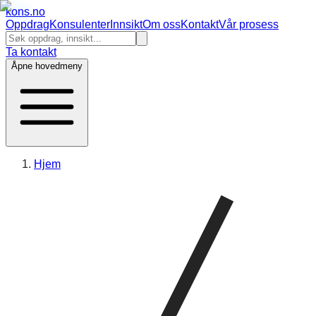
kons
.no
Oppdrag
Konsulenter
Innsikt
Om oss
Kontakt
Vår prosess
Ta kontakt
Åpne hovedmeny
Hjem