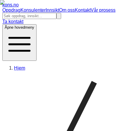
kons
.no
Oppdrag
Konsulenter
Innsikt
Om oss
Kontakt
Vår prosess
Ta kontakt
Åpne hovedmeny
Hjem