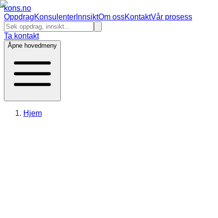
kons
.no
Oppdrag
Konsulenter
Innsikt
Om oss
Kontakt
Vår prosess
Ta kontakt
Åpne hovedmeny
Hjem