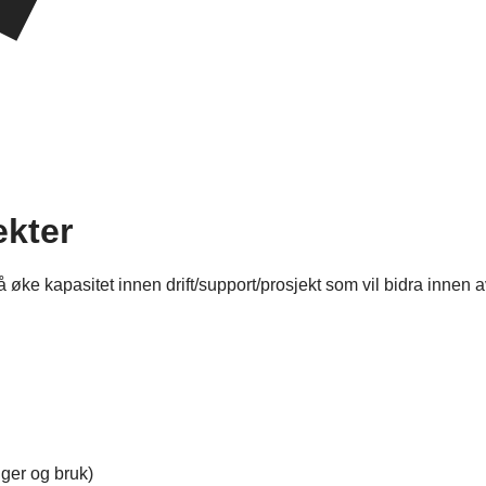
ekter
å øke kapasitet innen drift/support/prosjekt som vil bidra inne
nger og bruk)