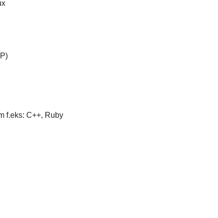
ux
P)
m f.eks: C++, Ruby