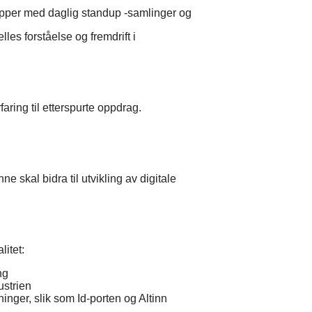
sipper med daglig standup -samlinger og
lles forståelse og fremdrift i
aring til etterspurte oppdrag.
skal bidra til utvikling av digitale
itet:
ng
ustrien
ninger, slik som Id-porten og Altinn