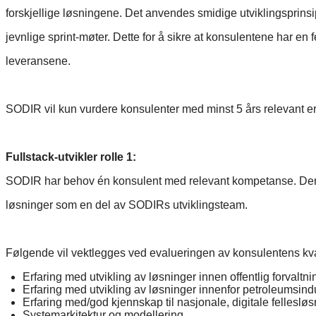
forskjellige løsningene. Det anvendes smidige utviklingsprin
jevnlige sprint-møter. Dette for å sikre at konsulentene har en fe
leveransene.
SODIR vil kun vurdere konsulenter med minst 5 års relevant erf
Fullstack-utvikler rolle 1:
SODIR har behov én konsulent med relevant kompetanse. Denne 
løsninger som en del av SODIRs utviklingsteam.
Følgende vil vektlegges ved evalueringen av konsulentens kval
Erfaring med utvikling av løsninger innen offentlig forvaltni
Erfaring med utvikling av løsninger innenfor petroleumsind
Erfaring med/god kjennskap til nasjonale, digitale fellesløs
Systemarkitektur og modellering