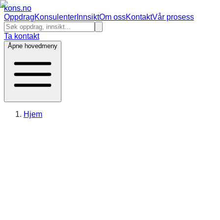
kons
.no
Oppdrag
Konsulenter
Innsikt
Om oss
Kontakt
Vår prosess
Ta kontakt
Åpne hovedmeny
Hjem