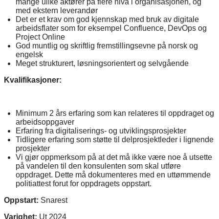
mange ulike aktører på flere nivå i organisasjonen, og
med ekstern leverandør
Det er et krav om god kjennskap med bruk av digitale
arbeidsflater som for eksempel Confluence, DevOps og
Project Online
God muntlig og skriftlig fremstillingsevne på norsk og
engelsk
Meget strukturert, løsningsorientert og selvgående
Kvalifikasjoner:
Minimum 2 års erfaring som kan relateres til oppdraget og
arbeidsoppgaver
Erfaring fra digitaliserings- og utviklingsprosjekter
Tidligere erfaring som støtte til delprosjektleder i lignende
prosjekter
Vi gjør oppmerksom på at det må ikke være noe å utsette
på vandelen til den konsulenten som skal utføre
oppdraget. Dette må dokumenteres med en uttømmende
politiattest forut for oppdragets oppstart.
Oppstart:
Snarest
Varighet:
Ut 2024