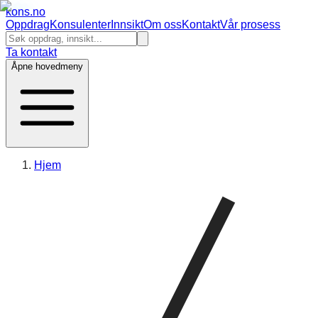
kons
.no
Oppdrag
Konsulenter
Innsikt
Om oss
Kontakt
Vår prosess
Ta kontakt
Åpne hovedmeny
Hjem