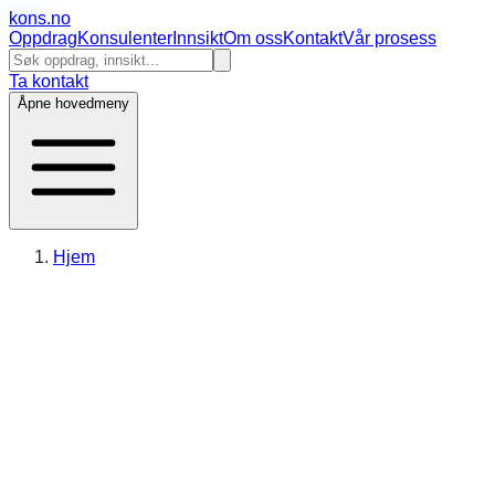
kons
.no
Oppdrag
Konsulenter
Innsikt
Om oss
Kontakt
Vår prosess
Ta kontakt
Åpne hovedmeny
Hjem