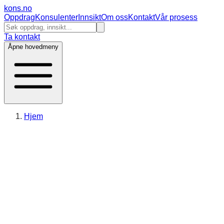
kons
.no
Oppdrag
Konsulenter
Innsikt
Om oss
Kontakt
Vår prosess
Ta kontakt
Åpne hovedmeny
Hjem