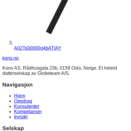
A02Ts00000g4bATIAY
kons
.no
Kons AS, Rådhusgata 23b, 0158 Oslo, Norge. Et heleid
datterselskap av Globeteam A/S.
Navigasjon
Hjem
Oppdrag
Konsulenter
Kompetanser
Innsikt
Selskap