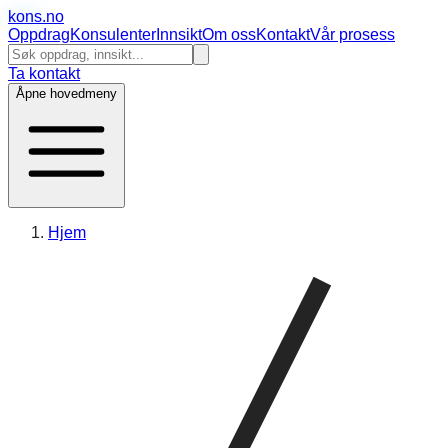
kons
.no
Oppdrag
Konsulenter
Innsikt
Om oss
Kontakt
Vår prosess
Ta kontakt
Åpne hovedmeny
Hjem